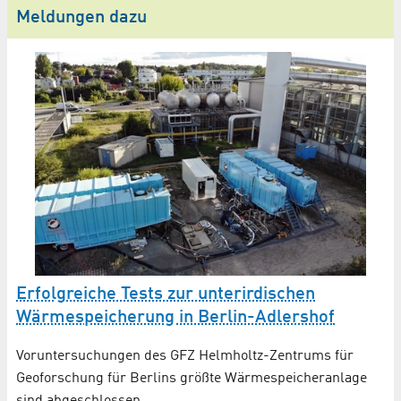
Meldungen dazu
eu
Erfolgreiche Tests zur unter­irdischen
BT
Wärme­speicherung in Berlin-Adlershof
E
Voruntersuchungen des GFZ Helmholtz-Zentrums für
Se
Geoforschung für Berlins größte Wärmespeicheranlage
Ma
sind abgeschlossen
Ad