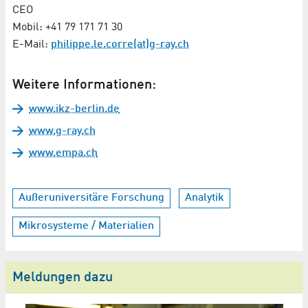
CEO
Mobil: +41 79 171 71 30
E-Mail:
philippe.le.corre(at)g-ray.ch
Weitere Informationen:
www.ikz-berlin.de
www.g-ray.ch
www.empa.ch
Außeruniversitäre Forschung
Analytik
Mikrosysteme / Materialien
Meldungen dazu