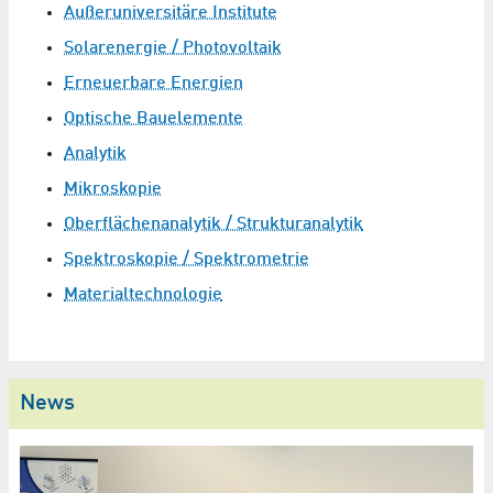
Außeruniversitäre Institute
Solarenergie / Photovoltaik
Erneuerbare Energien
Optische Bauelemente
Analytik
Mikroskopie
Oberflächenanalytik / Strukturanalytik
Spektroskopie / Spektrometrie
Materialtechnologie
News