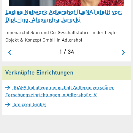
L
Ladies Network Adlershof (LaNA) stellt vor:
J
Dipl.-Ing. Alexandra Jarecki
Ko
Innenarchitektin und Co-Geschäftsführerin der Legler
Ma
Objekt & Konzept GmbH in Adlershof
1 / 34
Verknüpfte Einrichtungen
IGAFA Initiativgemeinschaft Außeruniversitärer
Forschungseinrichtungen in Adlershof e. V.
5micron GmbH