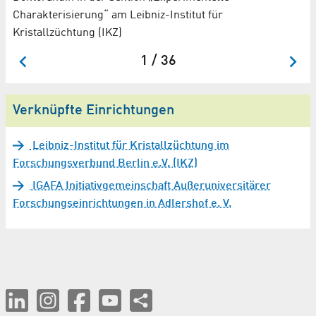
In
Charakterisierung“ am Leibniz-Institut für
Ob
Kristallzüchtung (IKZ)
1 / 36
Verknüpfte Einrichtungen
Leibniz-Institut für Kristallzüchtung im
Forschungsverbund Berlin e.V. (IKZ)
IGAFA Initiativgemeinschaft Außeruniversitärer
Forschungseinrichtungen in Adlershof e. V.