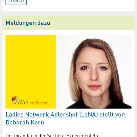
Frauen
Meldungen dazu
Ladies Network Adlershof (LaNA) stellt vor:
L
Deborah Kern
D
t
Doktorandin in der Sektion „Experimentelle