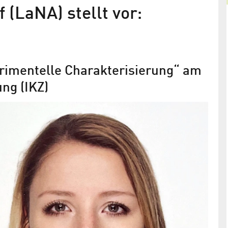
(LaNA) stellt vor:
erimentelle Charakterisierung“ am
ung (IKZ)
(LaNA)
Ladies Network Adlershof (LaNA)
ze
stellt vor: Dr. Natasha Dropka
bleiter für
Leiterin der Sektion »Fundamentale Beschreibun
 (IKZ) in
im Leibniz-Institut für Kristallzüchtung