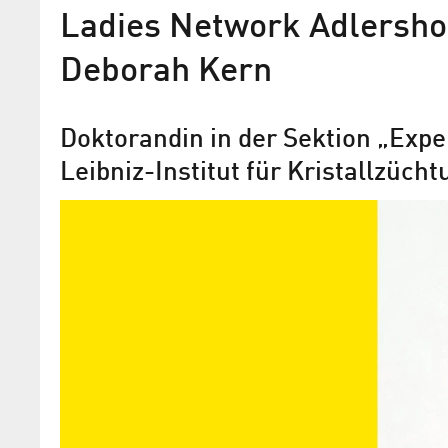
Ladies Network Adlershof 
Deborah Kern
Doktorandin in der Sektion „Exp
Leibniz-Institut für Kristallzücht
Ladies Network Adlershof 
stellt vor: Dr. Karoline Stol
Leiterin der Nachwuchsgruppe III-V Hal
5G & 6G am Institut für Kristallzüchtung
Berlin Adlershof