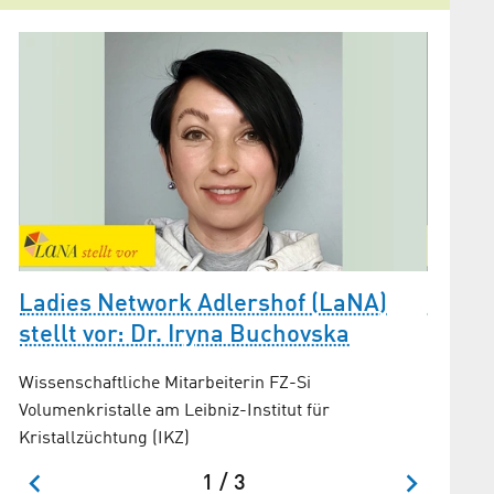
Ladies Network Adlershof (LaNA)
Ladie
stellt vor: Dr. Iryna Buchovska
stellt
g«
Wissenschaftliche Mitarbeiterin FZ-Si
Leiterin
Volumenkristalle am Leibniz-Institut für
5G & 6G 
Kristallzüchtung (IKZ)
Berlin A
1 / 3