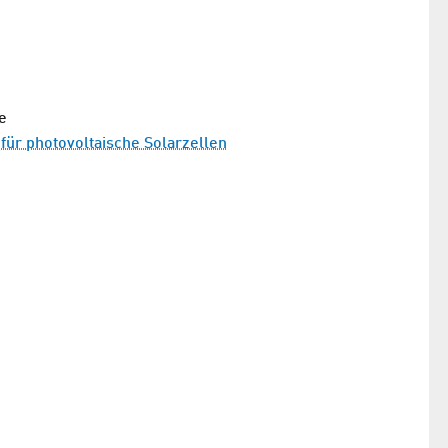
e
für photovoltaische Solarzellen