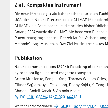
Ziel: Kompaktes Instrument
Die neue Methode gilt als bahnbrechend, urteilen Fachle
USA, der in Nature Electronics die CLIMAT-Methode mit
CLIMAT viele Arbeitsschritte, die bei den bisher üblic
Anfang 2024 wurde die CLIMAT-Methode vom Europäis
Patentierung zugelassen. „Derzeit laufen Verhandlung
Methode“, sagt Musiienko. Das Ziel ist ein kompaktes M
Publikation:
Nature communications (2024): Resolving electron an
by constant light-induced magneto transport
Artem Musiienko, Fengjiu Yang, Thomas William Gries, 
Elifnaz Sağlamkaya, Felix Lang, Danny Kojda, Yi-Teng H
Ahmadi, Andrii Kanak & Antonio Abate
DOI: 10.1038/s41467-023-44418-1
Weitere Informationen:
TABLE: Reporting Hall effec