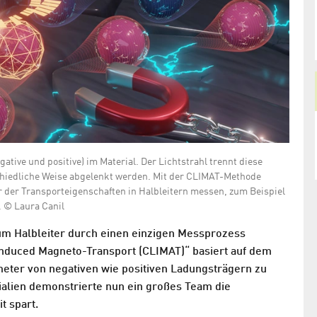
steigern
tive und positive) im Material. Der Lichtstrahl trennt diese
chiedliche Weise abgelenkt werden. Mit der CLIMAT-Methode
 der Transporteigenschaften in Halbleitern messen, zum Beispiel
. © Laura Canil
um Halbleiter durch einen einzigen Messprozess
Induced Magneto-Transport (CLIMAT)“ basiert auf dem
meter von negativen wie positiven Ladungsträgern zu
ialien demonstrierte nun ein großes Team die
t spart.