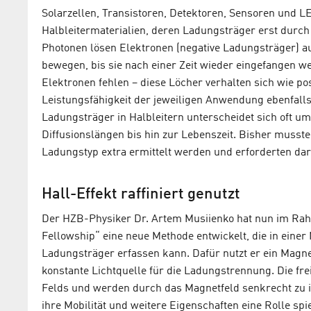
Solarzellen, Transistoren, Detektoren, Sensoren und 
Halbleitermaterialien, deren Ladungsträger erst durch 
Photonen lösen Elektronen (negative Ladungsträger) au
bewegen, bis sie nach einer Zeit wieder eingefangen we
Elektronen fehlen – diese Löcher verhalten sich wie po
Leistungsfähigkeit der jeweiligen Anwendung ebenfalls 
Ladungsträger in Halbleitern unterscheidet sich oft u
Diffusionslängen bis hin zur Lebenszeit. Bisher musst
Ladungstyp extra ermittelt werden und erforderten d
Hall-Effekt raffiniert genutzt
Der HZB-Physiker Dr. Artem Musiienko hat nun im Rah
Fellowship“ eine neue Methode entwickelt, die in einer
Ladungsträger erfassen kann. Dafür nutzt er ein Magne
konstante Lichtquelle für die Ladungstrennung. Die fr
Felds und werden durch das Magnetfeld senkrecht zu 
ihre Mobilität und weitere Eigenschaften eine Rolle s