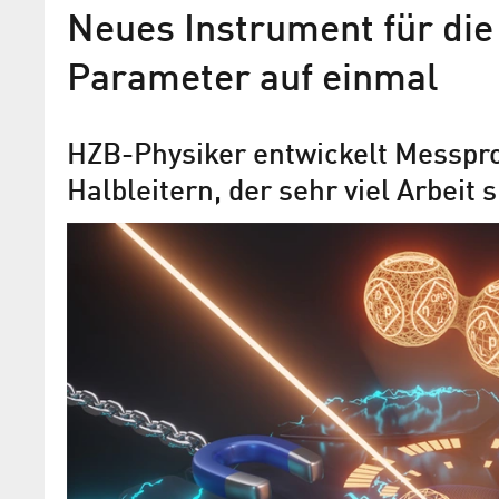
Neues Instrument für die
Parameter auf einmal
HZB-Physiker entwickelt Messpro
Halbleitern, der sehr viel Arbeit 
Indiumphosphid bei der Arb
zugeschaut
Forschungsteam von HZB, TU Ilmenau
Universität Paderborn gewann Erkennt
die Elektronendynamik in der Oberfläc
Halbleiters