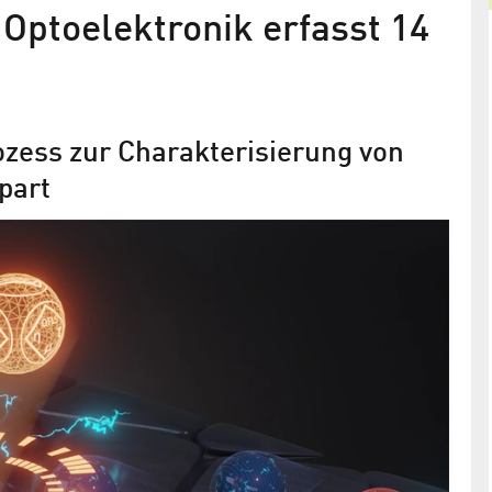
 Optoelektronik erfasst 14
zess zur Charakterisierung von
spart
eit
Maria Skłodowska-Curie-Postdoc-
Stipendium für HZB-Forscher Arte
 und
Musiienko
nisse über
he des
In seinem Projekt HyPerGreen will der Forscher d
Effizienz von bleifreien Perowskit-Solarzellen