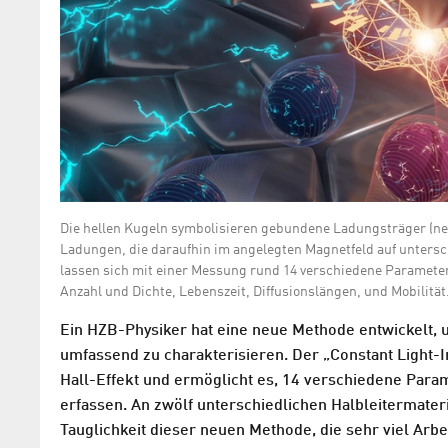
Die hellen Kugeln symbolisieren gebundene Ladungsträger (nega
Ladungen, die daraufhin im angelegten Magnetfeld auf unters
lassen sich mit einer Messung rund 14 verschiedene Parameter
Anzahl und Dichte, Lebenszeit, Diffusionslängen, und Mobilität
Ein HZB-Physiker hat eine neue Methode entwickelt, 
umfassend zu charakterisieren. Der „Constant Light-
Hall-Effekt und ermöglicht es, 14 verschiedene Para
erfassen. An zwölf unterschiedlichen Halbleitermater
Tauglichkeit dieser neuen Methode, die sehr viel Arbei