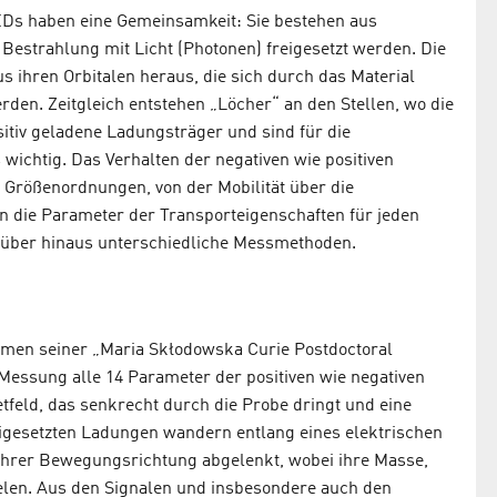
LEDs haben eine Gemeinsamkeit: Sie bestehen aus
Bestrahlung mit Licht (Photonen) freigesetzt werden. Die
s ihren Orbitalen heraus, die sich durch das Material
rden. Zeitgleich entstehen „Löcher“ an den Stellen, wo die
sitiv geladene Ladungsträger und sind für die
wichtig. Das Verhalten der negativen wie positiven
m Größenordnungen, von der Mobilität über die
en die Parameter der Transporteigenschaften für jeden
arüber hinaus unterschiedliche Messmethoden.
men seiner „Maria Skłodowska Curie Postdoctoral
 Messung alle 14 Parameter der positiven wie negativen
tfeld, das senkrecht durch die Probe dringt und eine
eigesetzten Ladungen wandern entlang eines elektrischen
ihrer Bewegungsrichtung abgelenkt, wobei ihre Masse,
pielen. Aus den Signalen und insbesondere auch den