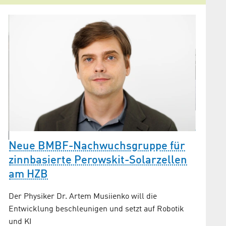
Zwei 
Neue BMBF-Nachwuchsgruppe für
Kazuki 
zinnbasierte Perowskit-Solarzellen
ihre Exp
m
Energie
am HZB
Der Physiker Dr. Artem Musiienko will die
ie
Entwicklung beschleunigen und setzt auf Robotik
und KI