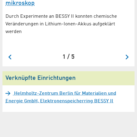
E
mikroskop
P
Durch Experimente an BESSY II konnten chemische
Un
Veränderungen in Lithium-Ionen-Akkus aufgeklärt
Au
werden
Ei
be
1 / 5
Verknüpfte Einrichtungen
Helmholtz-Zentrum Berlin für Materialien und
Energie GmbH, Elektronenspeicherring BESSY II