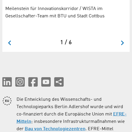
w
Meilenstein für Innovationskorridor / WISTA im
Gesellschafter-Team mit BTU und Stadt Cottbus
De
Wi
1 / 6
Die Entwicklung des Wissenschafts- und
Technologieparks Berlin Adlershof wurde und wird
co-finanziert durch die Europäische Union mit
EFRE-
Mitteln
; insbesondere Infrastrukturmaßnahmen wie
der
Bau von Technologiezentren
. EFRE-Mittel