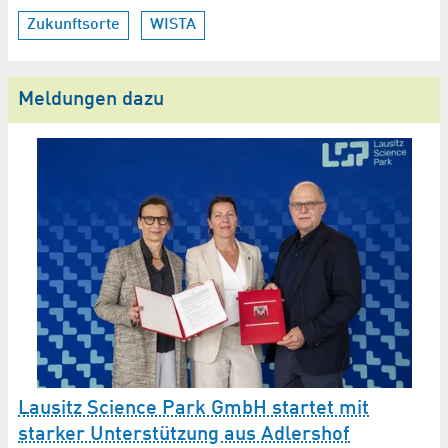
Zukunftsorte
WISTA
Meldungen dazu
W
Lausitz Science Park GmbH startet mit
D
starker Unterstützung aus Adlershof