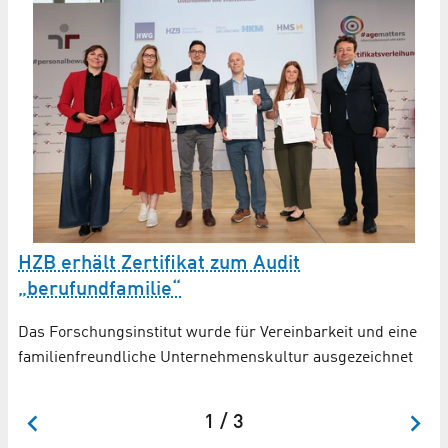
I
HZB erhält Zertifikat zum Audit
Z
„berufundfamilie“
Al
Das Forschungsinstitut wurde für Vereinbarkeit und eine
ge
familienfreundliche Unternehmenskultur ausgezeichnet
1 / 3