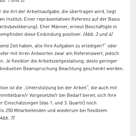
bb. 1 und 2)
die Art der Arbeitsaufgabe, die übertragen wird, liegt
Institut: Einer repräsentativen Referenz auf der Basis
rbsbevölkerung). Eher Männer, erneut Beschäftigte in
 empfinden diese Einbindung positiver.
(Abb. 3 und 4)
gend Zeit haben, alle Ihre Aufgaben zu erledigen?“ oder
ofer mit ihren Antworten zwar am Referenzwert, jedoch
Je flexibler die Arbeitszeitgestaltung, desto geringer
 individuellen Beanspruchung Beachtung geschenkt werden.
ion ist die „Unterstützung bei der Arbeit“, die auch mit
nmittelbare/r Vorgesetzte/r bei Bedarf bereit, sich Ihre
 Einschätzungen (das 1. und 3. Quartil) noch
ls 250 Mitarbeitenden und wiederum bei flexiblem
Abb. 7)