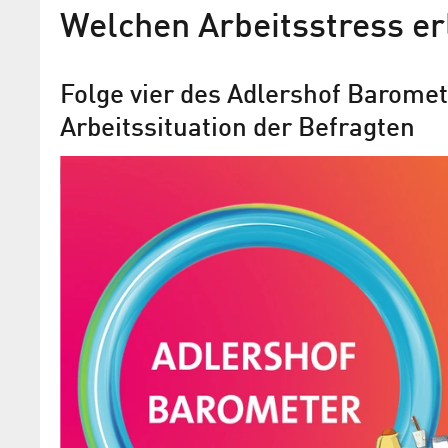
Welchen Arbeitsstress er
Folge vier des Adlershof Baromet
Arbeitssituation der Befragten
Adlershof Vorreiter bei
Gesundheitsfürsorge für Mi
inforadio-Special zu neuem Berliner
Gesundheitsnetzwerk von Techniker K
und WISTA Management GmbH