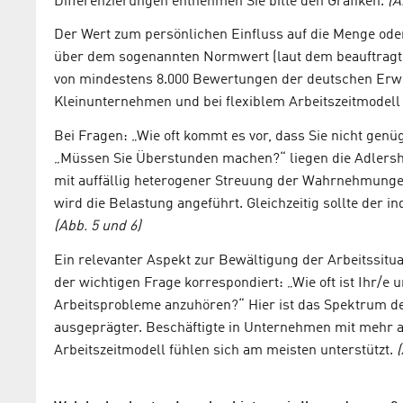
Differenzierungen entnehmen Sie bitte den Grafiken.
(A
Der Wert zum persönlichen Einfluss auf die Menge oder 
über dem sogenannten Normwert (laut dem beauftragten 
von mindestens 8.000 Bewertungen der deutschen Erwe
Kleinunternehmen und bei flexiblem Arbeitszeitmodell
Bei Fragen: „Wie oft kommt es vor, dass Sie nicht genü
„Müssen Sie Überstunden machen?“ liegen die Adlersh
mit auffällig heterogener Streuung der Wahrnehmungen. 
wird die Belastung angeführt. Gleichzeitig sollte der
(Abb. 5 und 6)
Ein relevanter Aspekt zur Bewältigung der Arbeitssituat
der wichtigen Frage korrespondiert: „Wie oft ist Ihr/e u
Arbeitsprobleme anzuhören?“ Hier ist das Spektrum der
ausgeprägter. Beschäftigte in Unternehmen mit mehr a
Arbeitszeitmodell fühlen sich am meisten unterstützt.
(