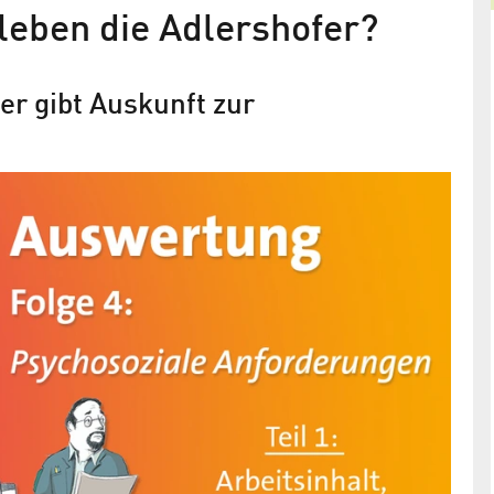
leben die Adlershofer?
er gibt Auskunft zur
Pendelstress und Schlafprobleme
Studie aus Berlin Adlershof zeigt, dass die
tarbeiter
Arbeitswelt der Zukunft gesünder werden muss 
kann
rankenkasse