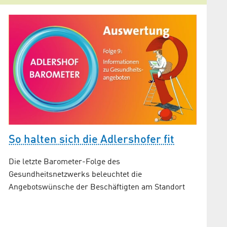
So halten sich die Adlershofer fit
Wie „g
Adler
Die letzte Barometer-Folge des
und
Gesundheitsnetzwerks beleuchtet die
Das Adle
Angebotswünsche der Beschäftigten am Standort
Folge k
Arbeitsz