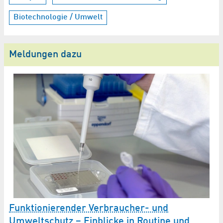
Biotechnologie / Umwelt
Meldungen dazu
H
Funktionierender Verbraucher- und
Umweltschutz – Einblicke in Routine und