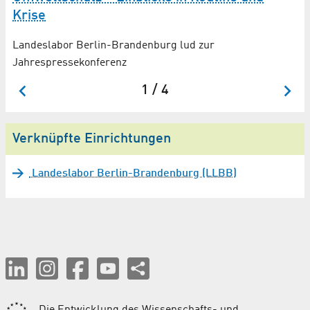
Be
Krise
Pr
ht
Landeslabor Berlin-Brandenburg lud zur
Jahrespressekonferenz
1 / 4
Verknüpfte Einrichtungen
Landeslabor Berlin-Brandenburg (LLBB)
Die Entwicklung des Wissenschafts- und