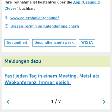
Ihre Teilnahme ist kostenfrei über die
App "Gesund &
Clever"
buchbar.
www.adlershof.de/gesund/
Diesen Termin im Kalender speichern
Gesundheit
Gesundheitsnetzwerk
WISTA
Meldungen dazu
Fast jeden Tag in einem Meeting. Meist als
G
Webkonferenz. Immer gleich.
bi
1 / 7