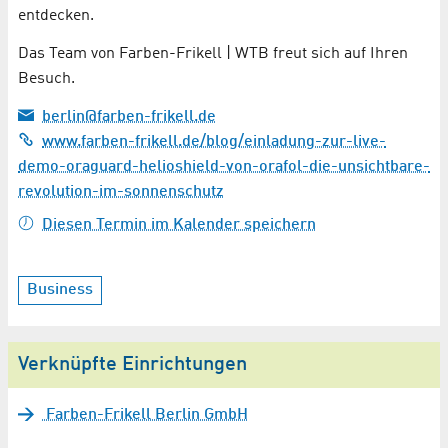
entdecken.
Das Team von Farben-Frikell | WTB freut sich auf Ihren
Besuch.
berlin@farben-frikell.de
www.farben-frikell.de/blog/einladung-zur-live-
demo-oraguard-helioshield-von-orafol-die-unsichtbare-
revolution-im-sonnenschutz
Diesen Termin im Kalender speichern
Business
Verknüpfte Einrichtungen
Farben-Frikell Berlin GmbH