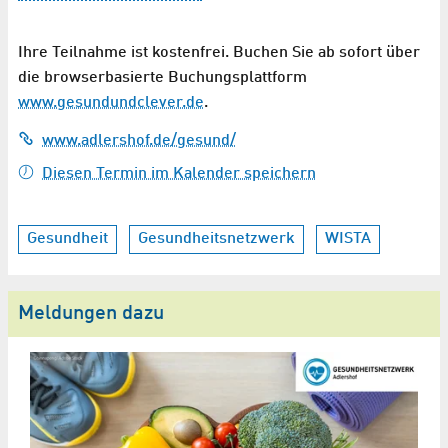
Ihre Teilnahme ist kostenfrei. Buchen Sie ab sofort über
die browserbasierte Buchungsplattform
www.gesundundclever.de
.
www.adlershof.de/gesund/
Diesen Termin im Kalender speichern
Gesundheit
Gesundheitsnetzwerk
WISTA
Meldungen dazu
I