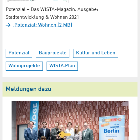
Potenzial – Das WISTA-Magazin. Ausgabe:
Stadtentwicklung & Wohnen 2021
Potenzial: Wohnen (2 MB)
Potenzial
Bauprojekte
Kultur und Leben
Wohnprojekte
WISTA.Plan
Meldungen dazu
F
G
St
Do