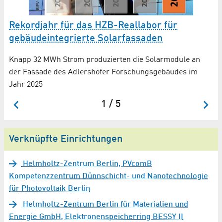
Rekordjahr für das HZB-Reallabor für
A
gebäudeintegrierte Solarfassaden
es
Zu
Knapp 32 MWh Strom produzierten die Solarmodule an
der Fassade des Adlershofer Forschungsgebäudes im
Jahr 2025
1 / 5
Verknüpfte Einrichtungen
Helmholtz-Zentrum Berlin, PVcomB
Kompetenzzentrum Dünnschicht- und Nanotechnologie
für Photovoltaik Berlin
Helmholtz-Zentrum Berlin für Materialien und
Energie GmbH, Elektronenspeicherring BESSY II