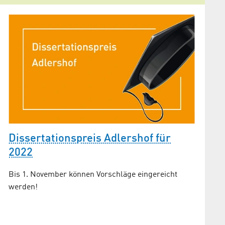
Dissertationspreis Adlershof für
Elekt
2022
unste
nt
Energ
Bis 1. November können Vorschläge eingereicht
werden!
Drei Nom
Disserta