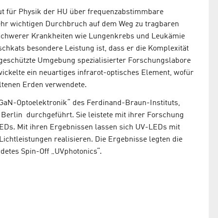
tut für Physik der HU über frequenzabstimmbare
 sehr wichtigen Durchbruch auf dem Weg zu tragbaren
schwerer Krankheiten wie Lungenkrebs und Leukämie
schkats besondere Leistung ist, dass er die Komplexität
ie geschützte Umgebung spezialisierter Forschungslabore
ickelte ein neuartiges infrarot-optisches Element, wofür
eltenen Erden verwendete.
„GaN-Optoelektronik“ des Ferdinand-Braun-Instituts,
 Berlin durchgeführt. Sie leistete mit ihrer Forschung
-LEDs. Mit ihren Ergebnissen lassen sich UV-LEDs mit
ichtleistungen realisieren. Die Ergebnisse legten die
detes Spin-Off „UVphotonics“.