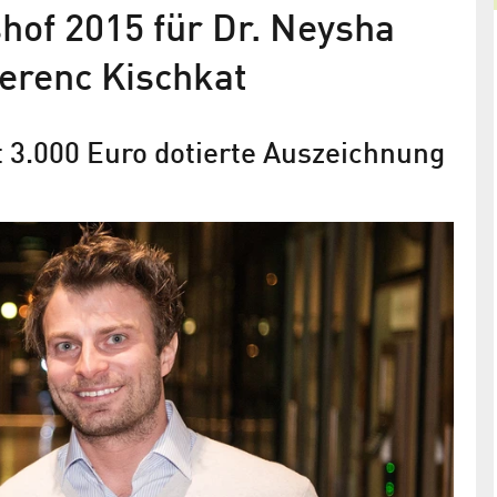
hof 2015 für Dr. Neysha
erenc Kischkat
t 3.000 Euro dotierte Auszeichnung
ille für
HU-Physiker Markus Krutzik gewin
13. Dissertationspreis Adlershof
ISTA-
rdienste
t