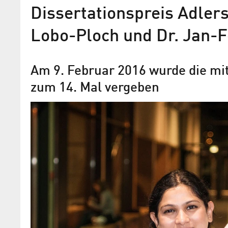
Dissertationspreis Adlers
Lobo-Ploch und Dr. Jan-F
Am 9. Februar 2016 wurde die mi
zum 14. Mal vergeben
Humboldt-Universitäts-Meda
Hardy R. Schmitz
Der langjährige Geschäftsführer der W
MANAGEMENT GMBH wird für seine Ve
rund um den Campus Adlershof geehr