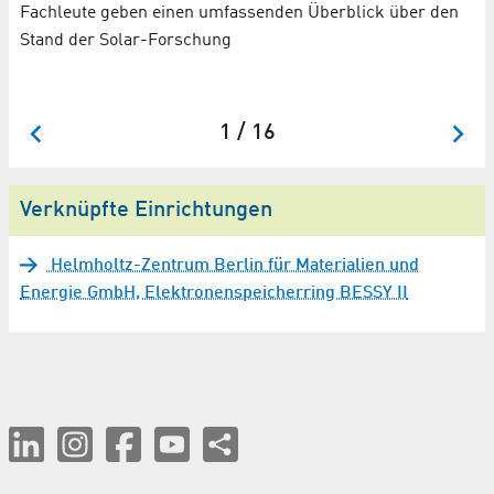
Fo
Fachleute geben einen umfassenden Überblick über den
­
Sc
Stand der Solar-Forschung
1 / 16
Verknüpfte Einrichtungen
Helmholtz-Zentrum Berlin für Materialien und
Energie GmbH, Elektronenspeicherring BESSY II