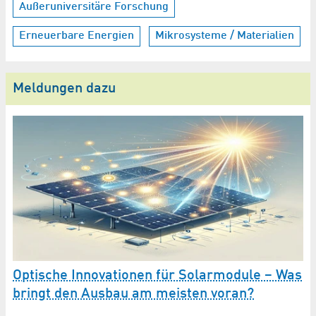
Außeruniversitäre Forschung
Erneuerbare Energien
Mikrosysteme / Materialien
Meldungen dazu
Optische Innovationen für Solarmodule – Was
P
bringt den Ausbau am meisten voran?