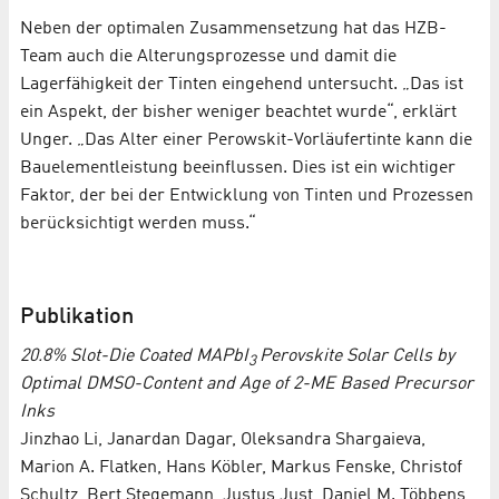
Neben der optimalen Zusammensetzung hat das HZB-
Team auch die Alterungsprozesse und damit die
Lagerfähigkeit der Tinten eingehend untersucht. „Das ist
ein Aspekt, der bisher weniger beachtet wurde“, erklärt
Unger. „Das Alter einer Perowskit-Vorläufertinte kann die
Bauelementleistung beeinflussen. Dies ist ein wichtiger
Faktor, der bei der Entwicklung von Tinten und Prozessen
berücksichtigt werden muss.“
Publikation
20.8% Slot-Die Coated MAPbI
Perovskite Solar Cells by
3
Optimal DMSO-Content and Age of 2-ME Based Precursor
Inks
Jinzhao Li, Janardan Dagar, Oleksandra Shargaieva,
Marion A. Flatken, Hans Köbler, Markus Fenske, Christof
Schultz, Bert Stegemann, Justus Just, Daniel M. Többens,