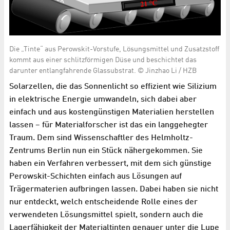
Die „Tinte“ aus Perowskit-Vorstufe, Lösungsmittel und Zusatzstoff
kommt aus einer schlitzförmigen Düse und beschichtet das
darunter entlangfahrende Glassubstrat. © Jinzhao Li / HZB
Solarzellen, die das Sonnenlicht so effizient wie Silizium
in elektrische Energie umwandeln, sich dabei aber
einfach und aus kostengünstigen Materialien herstellen
lassen – für Materialforscher ist das ein langgehegter
Traum. Dem sind Wissenschaftler des Helmholtz-
Zentrums Berlin nun ein Stück nähergekommen. Sie
haben ein Verfahren verbessert, mit dem sich günstige
Perowskit-Schichten einfach aus Lösungen auf
Trägermaterien aufbringen lassen. Dabei haben sie nicht
nur entdeckt, welch entscheidende Rolle eines der
verwendeten Lösungsmittel spielt, sondern auch die
Lagerfähigkeit der Materialtinten genauer unter die Lupe