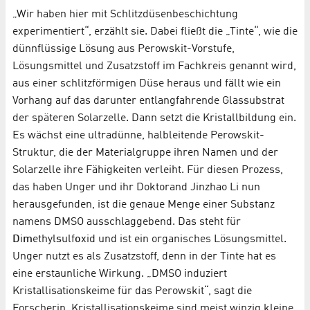
„Wir haben hier mit Schlitzdüsenbeschichtung
experimentiert“, erzählt sie. Dabei fließt die „Tinte“, wie die
dünnflüssige Lösung aus Perowskit-Vorstufe,
Lösungsmittel und Zusatzstoff im Fachkreis genannt wird,
aus einer schlitzförmigen Düse heraus und fällt wie ein
Vorhang auf das darunter entlangfahrende Glassubstrat
der späteren Solarzelle. Dann setzt die Kristallbildung ein.
Es wächst eine ultradünne, halbleitende Perowskit-
Struktur, die der Materialgruppe ihren Namen und der
Solarzelle ihre Fähigkeiten verleiht. Für diesen Prozess,
das haben Unger und ihr Doktorand Jinzhao Li nun
herausgefunden, ist die genaue Menge einer Substanz
namens DMSO ausschlaggebend. Das steht für
D
i
m
ethyl
s
ulf
o
xid und ist ein organisches Lösungsmittel.
Unger nutzt es als Zusatzstoff, denn in der Tinte hat es
eine erstaunliche Wirkung. „DMSO induziert
Kristallisationskeime für das Perowskit“, sagt die
Forscherin. Kristallisationskeime sind meist winzig kleine