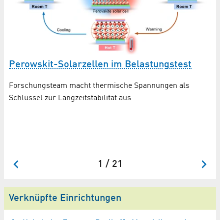
Perowskit-Solarzellen im Belastungstest
m
E
pe
P
Forschungsteam macht thermische Spannungen als
Schlüssel zur Langzeitstabilität aus
Un
Au
Ei
be
1 / 21
Verknüpfte Einrichtungen