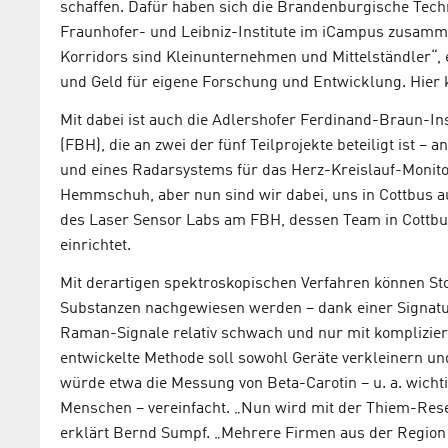
schaffen. Dafür haben sich die Brandenburgische Tech
Fraunhofer- und Leibniz-Institute im iCampus zusamme
Korridors sind Kleinunternehmen und Mittelständler“,
und Geld für eigene Forschung und Entwicklung. Hier 
Mit dabei ist auch die Adlershofer Ferdinand-Braun-In
(FBH), die an zwei der fünf Teilprojekte beteiligt ist 
und eines Radarsystems für das Herz-Kreislauf-Monit
Hemmschuh, aber nun sind wir dabei, uns in Cottbus au
des Laser Sensor Labs am FBH, dessen Team in Cottbus
einrichtet.
Mit derartigen spektroskopischen Verfahren können St
Substanzen nachgewiesen werden – dank einer Signatur,
Raman-Signale relativ schwach und nur mit komplizie
entwickelte Methode soll sowohl Geräte verkleinern un
würde etwa die Messung von Beta-Carotin – u. a. wich
Menschen – vereinfacht. „Nun wird mit der Thiem-Res
erklärt Bernd Sumpf. „Mehrere Firmen aus der Region 