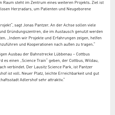
 Raum steht im Zentrum eines weiteren Projekts. Ziel ist
tlosen Herzradars, um Patienten und Neugeborene
rojekt“, sagt Jonas Pantzer. An der Achse sollen viele
und Gründungszentren, die im Austausch genutzt werden
ten. „Indem wir Projekte und Erfahrungen zeigen, helfen
zuführen und Kooperationen nach außen zu tragen.“
isigen Ausbau der Bahnstrecke Lübbenau – Cottbus
ird es einen „Science Train“ geben, der Cottbus, Wildau,
ch verbindet. Der Lausitz Science Park, ist Pantzer
hof ist voll. Neuer Platz, leichte Erreichbarkeit und gut
haftsstadt Adlershof sehr attraktiv.“