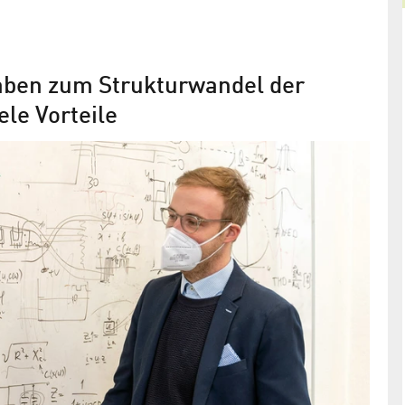
aben zum Strukturwandel der
ele Vorteile
Licht auf der Haut
Laserexperten und Mediziner forschen gemeinsa
 per
im Projekt „HautScan“
it spezieller
ienten