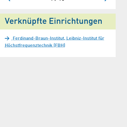
Verknüpfte Einrichtungen
Ferdinand-Braun-Institut, Leibniz-Institut für
Höchstfrequenztechnik (FBH)
 Sumpf vom Adlershofer Ferdinand-Braun-Institut © WISTA Manageme