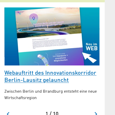
Webauftritt des Innovationskorridor
Der A
m
Berlin-Lausitz gelauncht
Entlang 
entsteht
Zwischen Berlin und Brandburg entsteht eine neue
Technolo
Wirtschaftsregion
Projekte
1 / 10