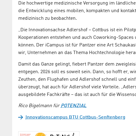
Die hochwertige medizinische Versorgung im ländlichen
die Entwicklung eines mobilen, kompakten und kontak
medizinisch zu beobachten.
„Die Innovationsachse Adlershof – Cottbus ist ein Pilotp
Kooperationen entstehen und auch Coworking-Spaces 
können. Der iCampus ist für Pantzer eine Art Schaukas
wir, Unternehmen an das Thema Hochtechnologie heran
Damit das Ganze gelingt, fiebert Pantzer dem zweigle
entgegen. 2026 soll es soweit sein. Dann, so hofft er, w
Zeuthen, den Flughafen und Adlershof schnell und einfa
überzeugt, hat auch für Adlershof viele Vorteile. „Adlers
ausgebildete Fachkräfte – das ist auch für die Wissensc
Rico Bigelmann für
POTENZIAL
Innovationscampus BTU Cottbus-Senftenberg