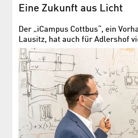
Eine Zukunft aus Licht
Der „iCampus Cottbus“, ein Vorh
Lausitz, hat auch für Adlershof vi
Schonende Krebsdiagnosen
Laser
Adlershofer Experten vom FBH helfen m
Raman-Spektroskopie auch Asthmapat