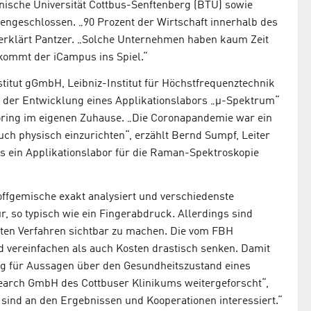
nische Universität Cottbus-Senftenberg (BTU) sowie
ngeschlossen. „90 Prozent der Wirtschaft innerhalb des
 erklärt Pantzer. „Solche Unternehmen haben kaum Zeit
kommt der iCampus ins Spiel.“
stitut gGmbH, Leibniz-Institut für Höchstfrequenztechnik
– an der Entwicklung eines Applikationslabors „µ-Spektrum“
oring im eigenen Zuhause. „Die Coronapandemie war ein
ch physisch einzurichten“, erzählt Bernd Sumpf, Leiter
 ein Applikationslabor für die Raman-Spektroskopie
offgemische exakt analysiert und verschiedenste
 so typisch wie ein Fingerabdruck. Allerdings sind
rten Verfahren sichtbar zu machen. Die vom FBH
d vereinfachen als auch Kosten drastisch senken. Damit
tig für Aussagen über den Gesundheitszustand eines
earch GmbH des Cottbuser Klinikums weitergeforscht“,
sind an den Ergebnissen und Kooperationen interessiert.“