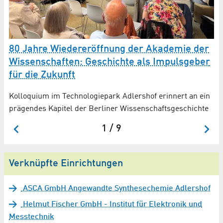
80 Jahre Wiedereröffnung der Akademie der
G
Wissen­schaften: Geschichte als Impulsgeber
für die Zukunft
An
Ge
Kolloquium im Technologiepark Adlershof erinnert an ein
prägendes Kapitel der Berliner Wissenschaftsgeschichte
1 / 9
Verknüpfte Einrichtungen
ASCA GmbH Angewandte Synthesechemie Adlershof
Helmut Fischer GmbH - Institut für Elektronik und
Messtechnik