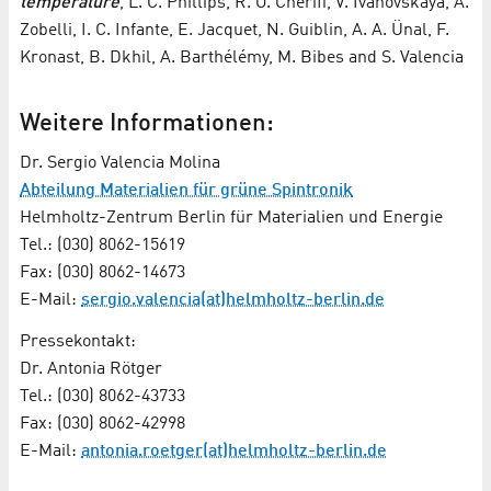
temperature
, L. C. Phillips, R. O. Cherifi, V. Ivanovskaya, A.
Zobelli, I. C. Infante, E. Jacquet, N. Guiblin, A. A. Ünal, F.
Kronast, B. Dkhil, A. Barthélémy, M. Bibes and S. Valencia
Weitere Informationen:
Dr. Sergio Valencia Molina
Abteilung Materialien für grüne Spintronik
Helmholtz-Zentrum Berlin für Materialien und Energie
Tel.: (030) 8062-15619
Fax: (030) 8062-14673
E-Mail:
sergio.valencia(at)helmholtz-berlin.de
Pressekontakt:
Dr. Antonia Rötger
Tel.: (030) 8062-43733
Fax: (030) 8062-42998
E-Mail:
antonia.roetger(at)helmholtz-berlin.de