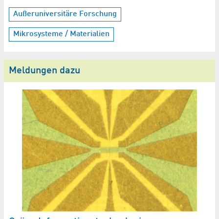
Außeruniversitäre Forschung
Mikrosysteme / Materialien
Meldungen dazu
n
N
e