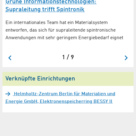
Grüne Informationstechnologien:
BE
Supraleitung trifft Spintronik
mi
Ba
Ein internationales Team hat ein Materialsystem
entworfen, das sich für supraleitende spintronische
Anwendungen mit sehr geringem Energiebedarf eignet
1 / 9
Verknüpfte Einrichtungen
Helmholtz-Zentrum Berlin für Materialien und
Energie GmbH, Elektronenspeicherring BESSY II