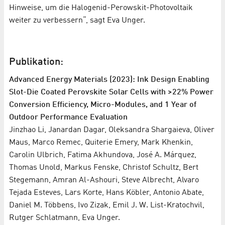
Hinweise, um die Halogenid-Perowskit-Photovoltaik
weiter zu verbessern“, sagt Eva Unger.
Publikation:
Advanced Energy Materials (2023): Ink Design Enabling
Slot-Die Coated Perovskite Solar Cells with >22% Power
Conversion Efficiency, Micro-Modules, and 1 Year of
Outdoor Performance Evaluation
Jinzhao Li, Janardan Dagar, Oleksandra Shargaieva, Oliver
Maus, Marco Remec, Quiterie Emery, Mark Khenkin,
Carolin Ulbrich, Fatima Akhundova, José A. Márquez,
Thomas Unold, Markus Fenske, Christof Schultz, Bert
Stegemann, Amran Al-Ashouri, Steve Albrecht, Alvaro
Tejada Esteves, Lars Korte, Hans Köbler, Antonio Abate,
Daniel M. Többens, Ivo Zizak, Emil J. W. List-Kratochvil,
Rutger Schlatmann, Eva Unger.