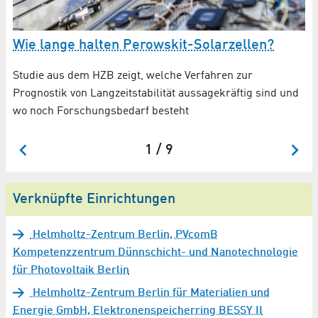
Wie lange halten Perowskit-Solarzellen?
H
P
Studie aus dem HZB zeigt, welche Verfahren zur
Prognostik von Langzeitstabilität aussagekräftig sind und
Ta
wo noch Forschungsbedarf besteht
Wi
1 / 9
Verknüpfte Einrichtungen
Helmholtz-Zentrum Berlin, PVcomB
Kompetenzzentrum Dünnschicht- und Nanotechnologie
für Photovoltaik Berlin
Helmholtz-Zentrum Berlin für Materialien und
Energie GmbH, Elektronenspeicherring BESSY II