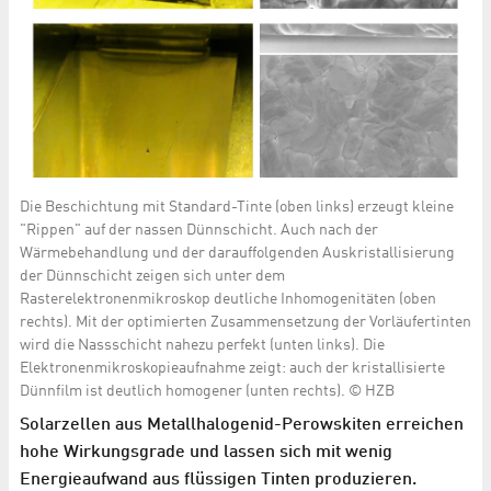
Die Beschichtung mit Standard-Tinte (oben links) erzeugt kleine
"Rippen" auf der nassen Dünnschicht. Auch nach der
Wärmebehandlung und der darauffolgenden Auskristallisierung
der Dünnschicht zeigen sich unter dem
Rasterelektronenmikroskop deutliche Inhomogenitäten (oben
rechts). Mit der optimierten Zusammensetzung der Vorläufertinten
wird die Nassschicht nahezu perfekt (unten links). Die
Elektronenmikroskopieaufnahme zeigt: auch der kristallisierte
Dünnfilm ist deutlich homogener (unten rechts). © HZB
Solarzellen aus Metallhalogenid-Perowskiten erreichen
hohe Wirkungsgrade und lassen sich mit wenig
Energieaufwand aus flüssigen Tinten produzieren.