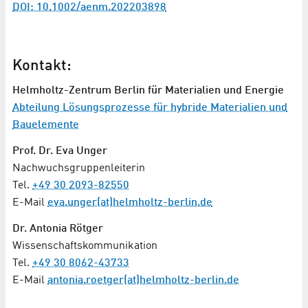
DOI: 10.1002/aenm.202203898
Kontakt:
Helmholtz-Zentrum Berlin für Materialien und Energie
Abteilung Lösungsprozesse für hybride Materialien und
Bauelemente
Prof. Dr. Eva Unger
Nachwuchsgruppenleiterin
Tel.
+49 30 2093-82550
E-Mail
eva.unger(at)helmholtz-berlin.de
Dr. Antonia Rötger
Wissenschaftskommunikation
Tel.
+49 30 8062-43733
E-Mail
antonia.roetger(at)helmholtz-berlin.de