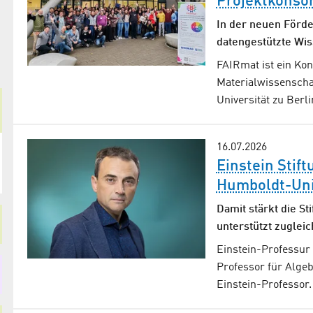
Projektkonso
In der neuen Förde
datengestützte Wis
FAIRmat ist ein Kon
Materialwissenscha
Universität zu Berl
16.07.2026
Einstein Stif
Humboldt-Uni
Damit stärkt die St
unterstützt zugleic
Einstein-Professur 
Professor für Alge
Einstein-Professor.