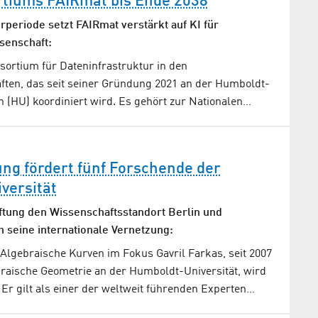
rtiums FAIRmat bis Ende 2038
rperiode setzt FAIRmat verstärkt auf KI für
senschaft:
sortium für Dateninfrastruktur in den
ften, das seit seiner Gründung 2021 an der Humboldt-
in (HU) koordiniert wird. Es gehört zur Nationalen…
tung fördert fünf Forschende der
versität
iftung den Wissenschaftsstandort Berlin und
h seine internationale Vernetzung:
Algebraische Kurven im Fokus Gavril Farkas, seit 2007
braische Geometrie an der Humboldt-Universität, wird
 Er gilt als einer der weltweit führenden Experten…