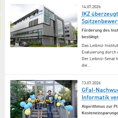
14.07.2026
IKZ überzeugt
Spitzenbewer
Förderung des Inst
bestätigt:
Das Leibniz-Institu
Evaluierung durch 
Der Leibniz-Senat h
die…
13.07.2026
GFaI-Nachwuc
Informatik ve
Algorithmus zur P
Kosteneinsparung