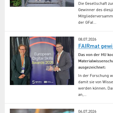
Die Gesellschaft zu
Gewinner des dies
Mitgliederversamml
der GFaI…
08.07.2026
FAIRmat gewin
Das von der HU koo
Material­wissen­sc
ausgezeichnet:
In der Forschung wi
damit sie von Wiss
werden können. Da
an,…
06.07.2026