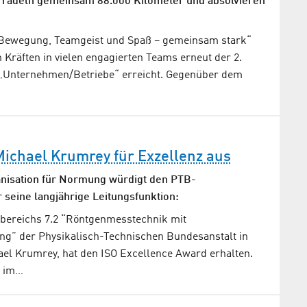
erradeln gemeinsam 88.000 Kilometer und absolvieren
„Bewegung, Teamgeist und Spaß – gemeinsam stark“
 Kräften in vielen engagierten Teams erneut der 2.
e „Unternehmen/Betriebe“ erreicht. Gegenüber dem
Michael Krumrey für Exzellenz aus
anisation für Normung würdigt den PTB-
 seine langjährige Leitungsfunktion:
hbereichs 7.2 “Röntgenmesstechnik mit
ng” der Physikalisch-Technischen Bundesanstalt in
ael Krumrey, hat den ISO Excellence Award erhalten.
d im…