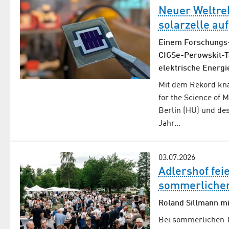
Neuer Weltre
solarzelle auf
Einem Forschungs-
CIGSe-Perowskit-T
elektrische Energ
Mit dem Rekord kna
for the Science of 
Berlin (HU) und de
Jahr…
03.07.2026
Adlershof fei
sommerliche
Roland Sillmann m
Bei sommerlichen 