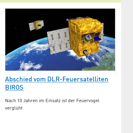
g
Abschied vom DLR-Feuersatelliten
Er­folg
BIROS
ti­on
für S
Nach 10 Jahren im Einsatz ist der Feuervogel
verglüht
Das Miss
dezentra
den Sate