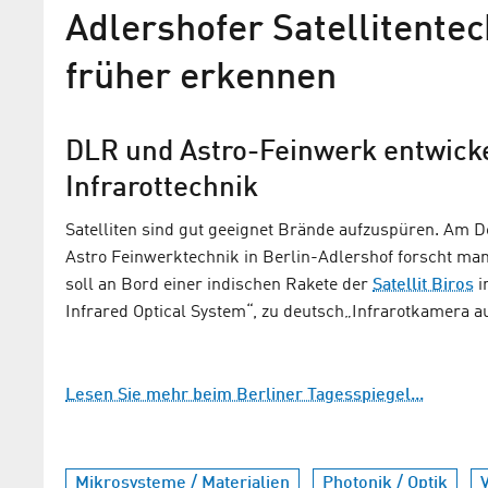
Adlershofer Satellitente
früher erkennen
DLR und Astro-Feinwerk entwickel
Infrarottechnik
Satelliten sind gut geeignet Brände aufzuspüren. Am 
Astro Feinwerktechnik in Berlin-Adlershof forscht man
Waschmaschine im Anflug
soll an Bord einer indischen Rakete der
Satellit Biros
i
Infrared Optical System“, zu deutsch„Infrarotkamera au
Dritter DLR-Satellit für Waldbrandfr
ist noch kleiner mit gleichzeitig höhere
Lesen Sie mehr beim Berliner Tagesspiegel...
Mikrosysteme / Materialien
Photonik / Optik