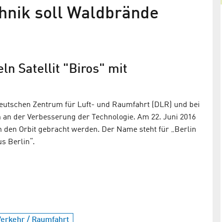
chnik soll Waldbrände
Adlershofer High-Tech auf dem We
ins Weltall
Kleinsatellit TET-1 ist gestartet
n Satellit "Biros" mit
Deutschen Zentrum für Luft- und Raumfahrt (DLR) und bei
 an der Verbesserung der Technologie. Am 22. Juni 2016
n den Orbit gebracht werden. Der Name steht für „Berlin
s Berlin“.
üherkennung
r Nutzlast
Verkehr / Raumfahrt