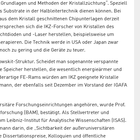
 „Grundlagen und Methoden der Kristallzüchtung“. Speziell
ls Substrate in der Halbleitertechnik dienen können. Bei
us dem Kristall geschnittenen Chipunterlagen derzeit
ersprechen sich die IKZ-Forscher von Kristallen des
chtdioden und -Laser herstellen, beispielsweise um
herapieren. Die Technik werde in USA oder Japan zwar
noch zu gering und die Geräte zu teuer.
wskit-Struktur. Scheidet man sogenannte verspannte
he Speicher herstellen, die wesentlich energieärmer und
derartige FE-Rams würden am IKZ geeignete Kristalle
rmann, der ebenfalls seit Dezember im Vorstand der IGAFA
ersitäre Forschungseinrichtungen angehören, wurde Prof.
forschung (BAM), bestätigt. Als Stellvertreter und
om Leibniz-Institut für Analytische Wissenschaften (ISAS).
ann darin, die „Sichtbarkeit der außeruniversitären
 Dissertationspreise, Kolloquien und öffentliche