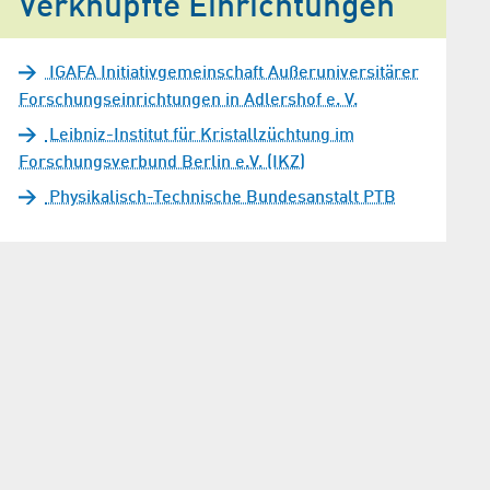
Verknüpfte Einrichtungen
IGAFA Initiativgemeinschaft Außeruniversitärer
Forschungseinrichtungen in Adlershof e. V.
Leibniz-Institut für Kristallzüchtung im
Forschungsverbund Berlin e.V. (IKZ)
Physikalisch-Technische Bundesanstalt PTB
as Bickermann mit am IKZ hergestellten Kristallen, links Einkristall aus
hanaluminat-Strontium-Aluminiumtantalat). Bild: © Adlershof Journal