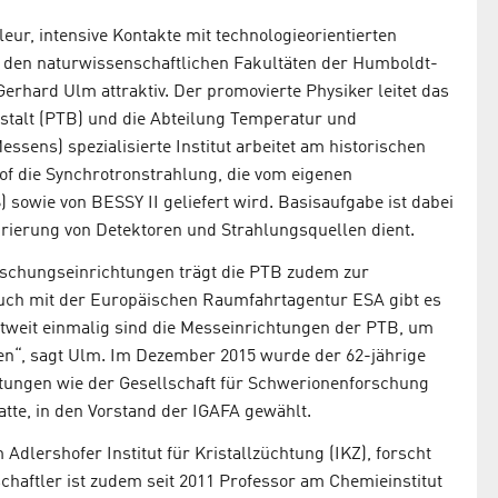
eur, intensive Kontakte mit technologieorientierten
 den naturwissenschaftlichen Fakultäten der Humboldt-
Gerhard Ulm attraktiv. Der promovierte Physiker leitet das
stalt (PTB) und die Abteilung Temperatur und
ssens) spezialisierte Institut arbeitet am historischen
of die Synchrotronstrahlung, die vom eigenen
sowie von BESSY II geliefert wird. Basisaufgabe ist dabei
brierung von Detektoren und Strahlungsquellen dient.
orschungseinrichtungen trägt die PTB zudem zur
 Auch mit der Europäischen Raumfahrtagentur ESA gibt es
ltweit einmalig sind die Messeinrichtungen der PTB, um
en“, sagt Ulm. Im Dezember 2015 wurde der 62-jährige
htungen wie der Gesellschaft für Schwerionenforschung
tte, in den Vorstand der IGAFA gewählt.
Adlershofer Institut für Kristallzüchtung (IKZ), forscht
haftler ist zudem seit 2011 Professor am Chemieinstitut