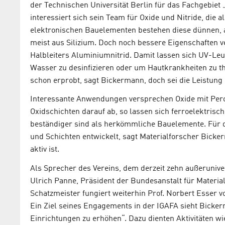
der Technischen Universität Berlin für das Fachgebiet
interessiert sich sein Team für Oxide und Nitride, die a
elektronischen Bauelementen bestehen diese dünnen, a
meist aus Silizium. Doch noch bessere Eigenschaften v
Halbleiters Aluminiumnitrid. Damit lassen sich UV-Leu
Wasser zu desinfizieren oder um Hautkrankheiten zu t
schon erprobt, sagt Bickermann, doch sei die Leistung 
Interessante Anwendungen versprechen Oxide mit Pero
Oxidschichten darauf ab, so lassen sich ferroelektrisc
beständiger sind als herkömmliche Bauelemente. Für 
und Schichten entwickelt, sagt Materialforscher Bicke
aktiv ist.
Als Sprecher des Vereins, dem derzeit zehn außeruniv
Ulrich Panne, Präsident der Bundesanstalt für Material
Schatzmeister fungiert weiterhin Prof. Norbert Esser v
Ein Ziel seines Engagements in der IGAFA sieht Bickerm
Einrichtungen zu erhöhen“. Dazu dienten Aktivitäten wie