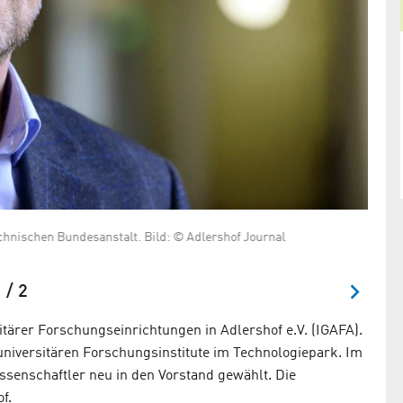
echnischen Bundesanstalt. Bild: © Adlershof Journal
Matthi
(Lant
 / 2
sitärer Forschungseinrichtungen in Adlershof e.V. (IGAFA).
universitären Forschungsinstitute im Technologiepark. Im
senschaftler neu in den Vorstand gewählt. Die
f.