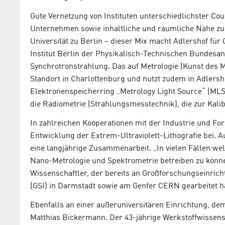
Gute Vernetzung von Instituten unterschiedlichster Coul
Unternehmen sowie inhaltliche und räumliche Nähe zu
Universität zu Berlin – dieser Mix macht Adlershof für 
Institut Berlin der Physikalisch-Technischen Bundesan
Synchrotronstrahlung. Das auf Metrologie (Kunst des Me
Standort in Charlottenburg und nutzt zudem in Adlersh
Elektronenspeicherring „Metrology Light Source“ (MLS) 
die Radiometrie (Strahlungsmesstechnik), die zur Kali
In zahlreichen Kooperationen mit der Industrie und F
Entwicklung der Extrem-Ultraviolett-Lithografie bei.
eine langjährige Zusammenarbeit. „In vielen Fällen we
Nano-Metrologie und Spektrometrie betreiben zu könn
Wissenschaftler, der bereits an Großforschungseinric
(GSI) in Darmstadt sowie am Genfer CERN gearbeitet ha
Ebenfalls an einer außeruniversitären Einrichtung, dem 
Matthias Bickermann. Der 43-jährige Werkstoffwissensc