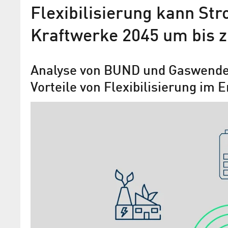
Flexibilisierung kann St
Kraftwerke 2045 um bis z
Analyse von BUND und Gaswende 
Vorteile von Flexibilisierung im
Projekt CommunitE Innovati
bundesweite Bürgerenergie
Community stärken
Forschende des Reiner Lemoine Institu
beratend mit