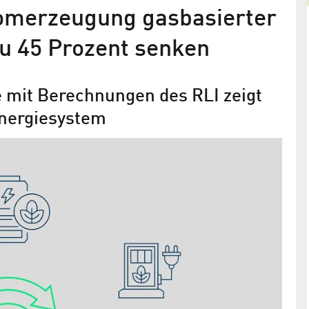
romerzeugung gasbasierter
u 45 Prozent senken
mit Berechnungen des RLI zeigt
 Energiesystem
on will
RLI veröffentlicht umfangreiches
-
Datenpaket mit Potenzialflächen
Die Geodaten können beim Ausbau von
ts wirken
Erneuerbaren Energien und somit bei der
Beschleunigung der Energiewende helfen