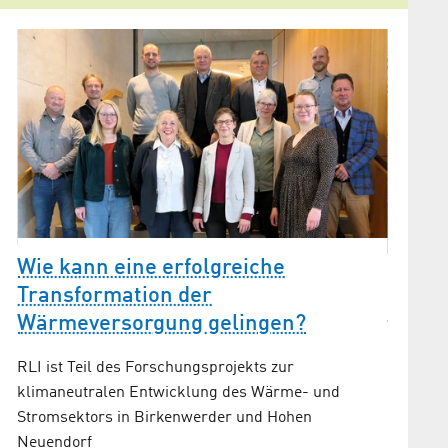
Wie kann eine erfolgreiche
Blaup
Transformation der
Techn
Wärmeversorgung gelingen?
Ein Mast
RLI ist Teil des Forschungsprojekts zur
aber auc
klimaneutralen Entwicklung des Wärme- und
Stromsektors in Birkenwerder und Hohen
Neuendorf