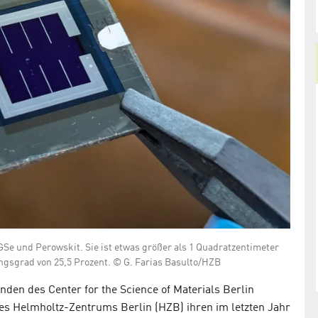
GSe und Perowskit. Sie ist etwas größer als 1 Quadratzentimeter
ngsgrad von 25,5 Prozent. © G. Farias Basulto/HZB
en des Center for the Science of Materials Berlin
es Helmholtz-Zentrums Berlin (HZB) ihren im letzten Jahr