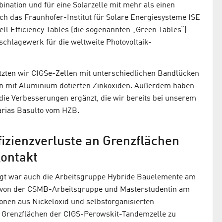
bination und für eine Solarzelle mit mehr als einen
h das Fraunhofer-Institut für Solare Energiesysteme ISE
Cell Efficiency Tables (die sogenannten „Green Tables“)
chlagewerk für die weltweite Photovoltaik-
tzten wir CIGSe-Zellen mit unterschiedlichen Bandlücken
von mit Aluminium dotierten Zinkoxiden. Außerdem haben
 die Verbesserungen ergänzt, die wir bereits bei unserem
Farias Basulto vom HZB.
izienzverluste an Grenzflächen
Kontakt
igt war auch die Arbeitsgruppe Hybride Bauelemente am
von der CSMB-Arbeitsgruppe und Masterstudentin am
ionen aus Nickeloxid und selbstorganisierten
n Grenzflächen der CIGS-Perowskit-Tandemzelle zu