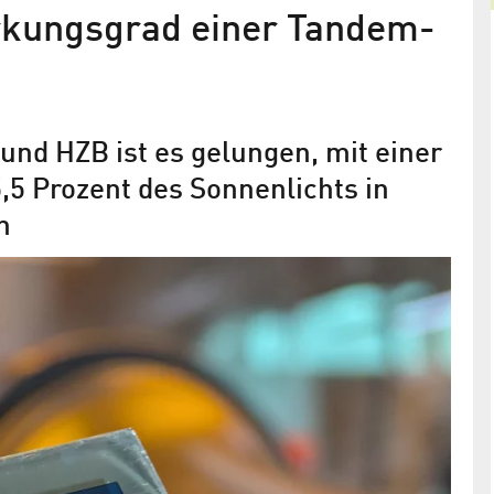
rkungsgrad einer Tandem­
nd HZB ist es gelungen, mit einer
5 Prozent des Sonnenlichts in
n
HZB schafft erneut Weltrekord bei
3%
CIGS-Pero-Tandemsolarzellen
Tandemzelle aus CIGS und Perowskit erzielt einen
ht nur
Wirkungsgrad von 24,6 %
eicht und