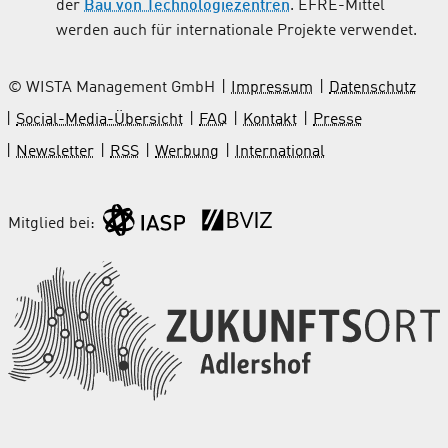
der
Bau von Technologiezentren
. EFRE-Mittel
werden auch für internationale Projekte verwendet.
© WISTA Management GmbH
Impressum
Datenschutz
Social-Media-Übersicht
FAQ
Kontakt
Presse
Newsletter
RSS
Werbung
International
Mitglied bei: