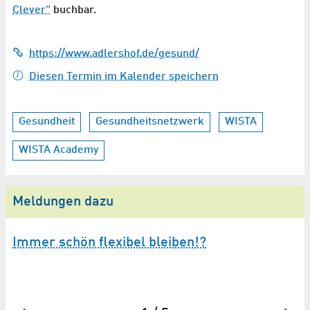
Clever"
buchbar.
https://www.adlershof.de/gesund/
Diesen Termin im Kalender speichern
Gesundheit
Gesundheitsnetzwerk
WISTA
WISTA Academy
Meldungen dazu
Immer schön flexibel bleiben!?
W
B