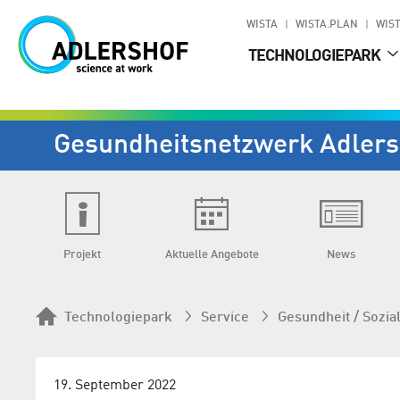
WISTA
WISTA.PLAN
WIST
TECHNOLOGIEPARK
Gesundheits­netzwerk Adlers
Projekt
Aktuelle Angebote
News
Technologiepark
Service
Gesundheit / Sozia
19. September 2022