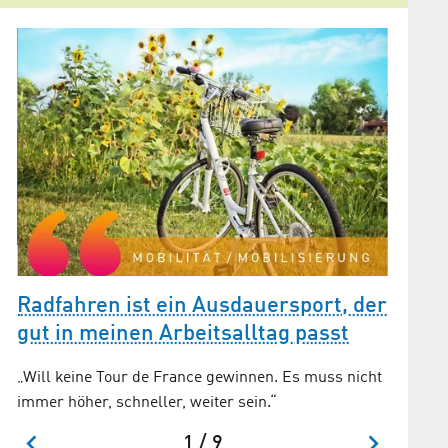
Gesun
je, ab
Radfahren ist ein Ausdauersport, der
gut in meinen Arbeitsalltag passt
„Will keine Tour de France gewinnen. Es muss nicht
immer höher, schneller, weiter sein.“
1 / 9