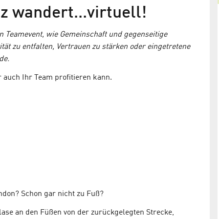
nz wandert…virtuell!
latz –
ein Teamevent, wie Gemeinschaft und gegenseitige
ne
ität zu entfalten, Vertrauen zu stärken oder eingetretene
de.
r auch Ihr Team profitieren kann.
Neuer Blog des
Gesundheitsnetzwerk Adlershof
Der Steuerungskreis lädt Sie ein…
ndon? Schon gar nicht zu Fuß?
Blase an den Füßen von der zurückgelegten Strecke,