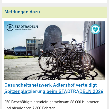
Meldungen dazu
Gesundheitsnetzwerk Adlershof verteidigt
M
 km
Spitzenplatzierung beim STADTRADELN 2026
T
350 Beschäftigte erradeln gemeinsam 88.000 Kilometer
Zu
und absolvieren 7.600 Fahrten