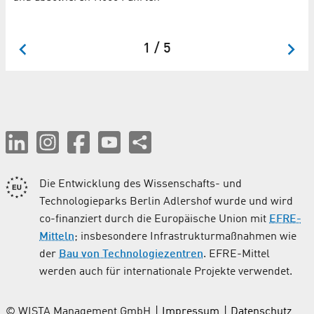
Ad
Ko
1 / 5
Die Entwicklung des Wissenschafts- und
Technologieparks Berlin Adlershof wurde und wird
co-finanziert durch die Europäische Union mit
EFRE-
Mitteln
; insbesondere Infrastrukturmaßnahmen wie
der
Bau von Technologiezentren
. EFRE-Mittel
werden auch für internationale Projekte verwendet.
© WISTA Management GmbH
Impressum
Datenschutz