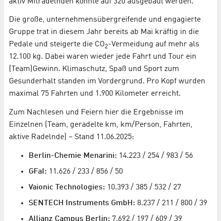
aktiv Mitradelnden konnte auf 320 ausgebaut werden.
Die große, unternehmensübergreifende und engagierte
Gruppe trat in diesem Jahr bereits ab Mai kräftig in die
Pedale und steigerte die CO
-Vermeidung auf mehr als
2
12.100 kg. Dabei waren wieder jede Fahrt und Tour ein
(Team)Gewinn. Klimaschutz, Spaß und Sport zum
Gesunderhalt standen im Vordergrund. Pro Kopf wurden
maximal 75 Fahrten und 1.900 Kilometer erreicht.
Zum Nachlesen und Feiern hier die Ergebnisse im
Einzelnen (Team, geradelte km, km/Person, Fahrten,
aktive Radelnde) – Stand 11.06.2025:
Berlin-Chemie Menarini:
14.223 / 254 / 983 / 56
GFaI:
11.626 / 233 / 856 / 50
Vaionic Technologies:
10.393 / 385 / 532 / 27
SENTECH Instruments GmbH:
8.237 / 211 / 800 / 39
Allianz Campus Berlin:
7.692 / 197 / 609 / 39