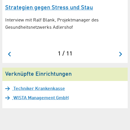
So
Strategien gegen Stress und Stau
der
Di
Interview mit Ralf Blank, Projektmanager des
be
Gesundheitsnetzwerks Adlershof
St
1 / 11
Verknüpfte Einrichtungen
Techniker Krankenkasse
WISTA Management GmbH