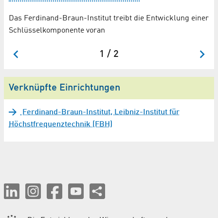
L
Das Ferdinand-Braun-Institut treibt die Entwicklung einer
Eu
Schlüsselkomponente voran
Be
1 / 2
Verknüpfte Einrichtungen
Ferdinand-Braun-Institut, Leibniz-Institut für
Höchstfrequenztechnik (FBH)