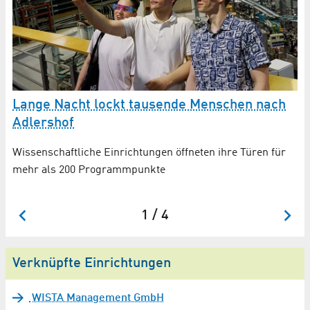
Lange Nacht lockt tausende Menschen nach
F
Adlershof
B
Wissenschaftliche Einrichtungen öffneten ihre Türen für
Bu
mehr als 200 Programmpunkte
lä
de
1 / 4
Verknüpfte Einrichtungen
WISTA Management GmbH