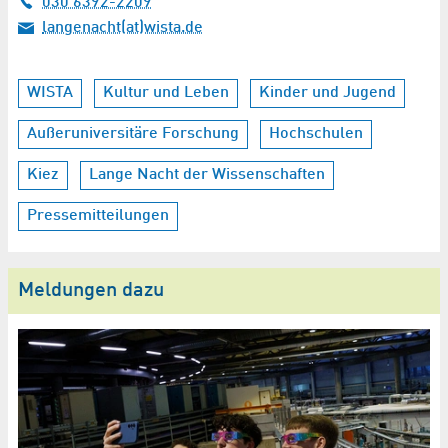
030 6392-2209
langenacht(at)wista.de
WISTA
Kultur und Leben
Kinder und Jugend
Außeruniversitäre Forschung
Hochschulen
Kiez
Lange Nacht der Wissenschaften
Pressemitteilungen
Meldungen dazu