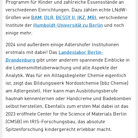
Programm für Kinder und zahlreiche Essensstände an
verschiedenen Einrichtungen. Dazu zählen echte LNdW-
Größen wie
BAM
,
DLR
,
BESSY II
,
IKZ
,
MBI
, verschiedene
Institute der
Humboldt-Universität zu Berlin
und noch
einige mehr.
2024 sind außerdem einige Adlershofer Institutionen
erstmals mit dabei! Das
Landeslabor Berlin-
Brandenburg
gibt unter anderem spannende Einblicke in
die Lebensmittelüberwachung und alle Aspekte der
Analytik. Was für ein Alltagsbegleiter Chemie eigentlich
ist, zeigt das Bildungswerk Nordostchemie (bbz Chemie)
am Adlergestell. Hier kann man Ausbildungsberufe
hautnah kennenlernen oder Handcreme und Badebomben
selbst herstellen. Ebenfalls zum ersten Mal dabei ist das
2023 eröffnete Center for the Science of Materials Berlin
(CMSB) im IRIS-Forschungsbau, das absolute
Spitzenforschung kindergerecht erlebbar macht.