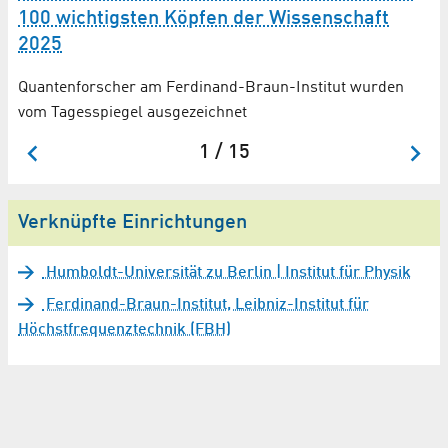
100 wichtigsten Köpfen der Wissenschaft
Q
2025
s
We
In
Quantenforscher am Ferdinand-Braun-Institut wurden
vom Tagesspiegel ausgezeichnet
1 / 15
Verknüpfte Einrichtungen
Humboldt-Universität zu Berlin | Institut für Physik
Ferdinand-Braun-Institut, Leibniz-Institut für
Höchstfrequenztechnik (FBH)