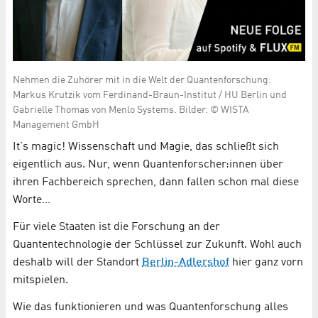
Nehmen die Zuhörer mit in die Welt der Quantenforschung:
Markus Krutzik vom Ferdinand-Braun-Institut / HU Berlin und
Gabrielle Thomas von Menlo Systems. Bilder: © WISTA
Management GmbH
It's magic! Wissenschaft und Magie, das schließt sich
eigentlich aus. Nur, wenn Quantenforscher:innen über
ihren Fachbereich sprechen, dann fallen schon mal diese
Worte…
Für viele Staaten ist die Forschung an der
Quantentechnologie der Schlüssel zur Zukunft. Wohl auch
deshalb will der Standort
Berlin-Adlershof
hier ganz vorn
mitspielen.
Wie das funktionieren und was Quantenforschung alles