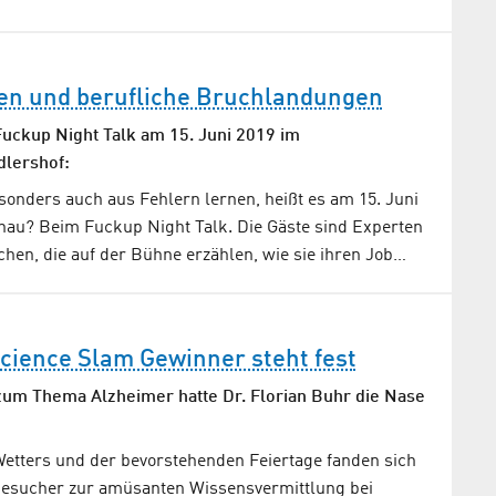
ren und berufliche Bruchlandungen
uckup Night Talk am 15. Juni 2019 im
dlershof:
sonders auch aus Fehlern lernen, heißt es am 15. Juni
enau? Beim Fuckup Night Talk. Die Gäste sind Experten
hen, die auf der Bühne erzählen, wie sie ihren Job…
cience Slam Gewinner steht fest
zum Thema Alzheimer hatte Dr. Florian Buhr die Nase
etters und der bevorstehenden Feiertage fanden sich
Besucher zur amüsanten Wissensvermittlung bei