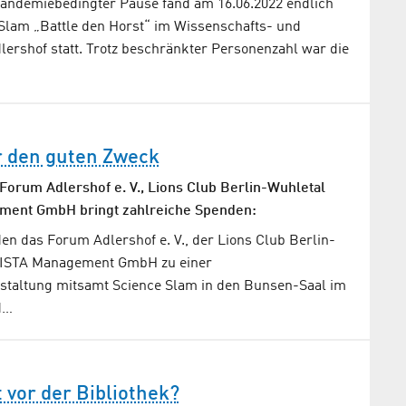
andemiebedingter Pause fand am 16.06.2022 endlich
 Slam „Battle den Horst“ im Wissenschafts- und
ershof statt. Trotz beschränkter Personenzahl war die
r den guten Zweck
Forum Adlershof e. V., Lions Club Berlin-Wuhletal
ent GmbH bringt zahlreiche Spenden:
en das Forum Adlershof e. V., der Lions Club Berlin-
WISTA Management GmbH zu einer
nstaltung mitsamt Science Slam in den Bunsen-Saal im
d…
 vor der Bibliothek?