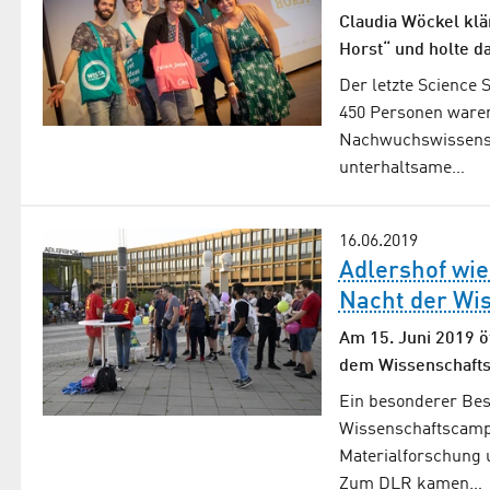
Claudia Wöckel klä
Horst“ und holte d
Der letzte Science 
450 Personen waren
Nachwuchswissensch
unterhaltsame…
16.06.2019
Adlershof wi
Nacht der Wi
Am 15. Juni 2019 ö
dem Wissenschafts
Ein besonderer Be
Wissenschaftscampu
Materialforschung 
Zum DLR kamen…