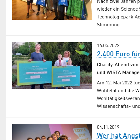
Nach zwei Jahren p
wieder ein Science
Technologiepark Adl
Stimmung…
16.05.2022
2.400 Euro fü
Charity-Abend von 
und WISTA Managem
Am 12. Mai 2022 lud
Wuhletal und die 
Wohltätigkeitsvera
Wissenschafts- un
04.11.2019
Wer hat Angst