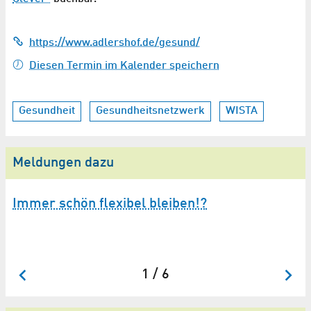
https://www.adlershof.de/gesund/
Diesen Termin im Kalender speichern
Gesundheit
Gesundheitsnetzwerk
WISTA
Meldungen dazu
l!
Immer schön flexibel bleiben!?
W
B
1 / 6