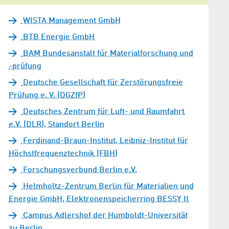
WISTA Management GmbH
BTB Energie GmbH
BAM Bundesanstalt für Materialforschung und
-prüfung
Deutsche Gesellschaft für Zerstörungsfreie
Prüfung e. V. (DGZfP)
Deutsches Zentrum für Luft- und Raumfahrt
e.V. (DLR), Standort Berlin
Ferdinand-Braun-Institut, Leibniz-Institut für
Höchstfrequenztechnik (FBH)
Forschungsverbund Berlin e.V.
Helmholtz-Zentrum Berlin für Materialien und
Energie GmbH, Elektronenspeicherring BESSY II
Campus Adlershof der Humboldt-Universität
zu Berlin