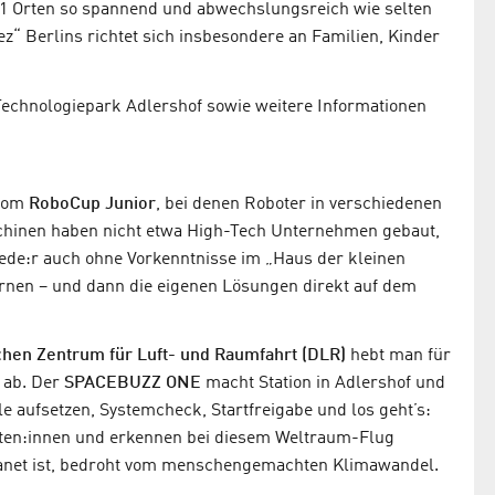
21 Orten so spannend und abwechslungsreich wie selten
z“ Berlins richtet sich insbesondere an Familien, Kinder
echnologiepark Adlershof sowie weitere Informationen
 vom
RoboCup Junior
, bei denen Roboter in verschiedenen
schinen haben nicht etwa High-Tech Unternehmen gebaut,
jede:r auch ohne Vorkenntnisse im „Haus der kleinen
rnen – und dann die eigenen Lösungen direkt auf dem
hen Zentrum für Luft- und Raumfahrt (DLR)
hebt man für
 ab. Der
SPACEBUZZ ONE
macht Station in Adlershof und
e aufsetzen, Systemcheck, Startfreigabe und los geht’s:
uten:innen und erkennen bei diesem Weltraum-Flug
r Planet ist, bedroht vom menschengemachten Klimawandel.