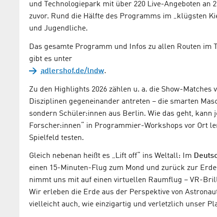
und Technologiepark mit über 220 Live-Angeboten an 
zuvor. Rund die Hälfte des Programms im „klügsten Kie
und Jugendliche.
Das gesamte Programm und Infos zu allen Routen im T
gibt es unter
adlershof.de/lndw
.
Zu den Highlights 2026 zählen u. a. die Show-Matches
Disziplinen gegeneinander antreten – die smarten Ma
sondern Schüler:innen aus Berlin. Wie das geht, kann 
Forscher:innen“ in Programmier-Workshops vor Ort le
Spielfeld testen.
Gleich nebenan heißt es „Lift off“ ins Weltall: Im
Deutsc
einen 15-Minuten-Flug zum Mond und zurück zur Erde
nimmt uns mit auf einen virtuellen Raumflug – VR-Brill
Wir erleben die Erde aus der Perspektive von Astrona
vielleicht auch, wie einzigartig und verletzlich unse