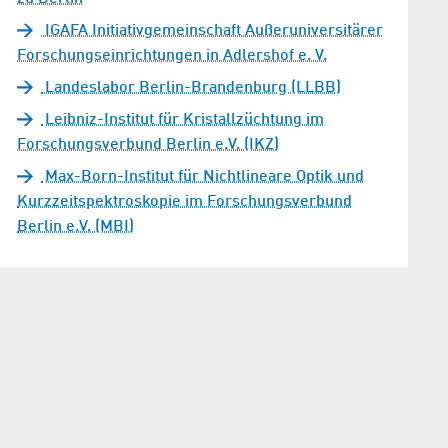
IGAFA Initiativgemeinschaft Außeruniversitärer
Forschungseinrichtungen in Adlershof e. V.
Landeslabor Berlin-Brandenburg (LLBB)
Leibniz-Institut für Kristallzüchtung im
Forschungsverbund Berlin e.V. (IKZ)
Max-Born-Institut für Nichtlineare Optik und
Kurzzeitspektroskopie im Forschungsverbund
Berlin e.V. (MBI)