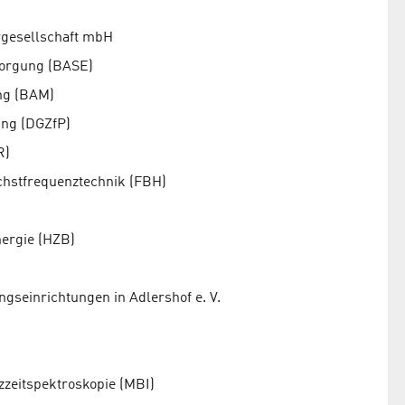
rgesellschaft mbH
sorgung (BASE)
ng (BAM)
ung (DGZfP)
R)
öchstfrequenztechnik (FBH)
nergie (HZB)
ngseinrichtungen in Adlershof e. V.
zzeitspektroskopie (MBI)