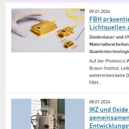
09.01.2024
FBH präsentie
Lichtquellen 
Diodenlaser und UV
Materialbearbeitun
Quantentechnologi
Auf der Photonics W
Braun-Institut, Lei
weiterentwickelte 
FBH…
08.01.2024
IKZ und Oxide
gemeinsamen
Entwicklungs