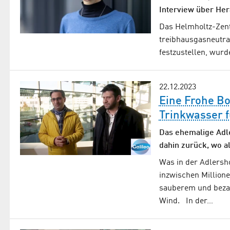
Interview über He
Das Helmholtz-Zentr
treibhausgasneutra
festzustellen, wurd
22.12.2023
Eine Frohe Bo
Trinkwasser f
Das ehemalige Adle
dahin zurück, wo al
Was in der Adlersh
inzwischen Million
sauberem und bezah
Wind. In der…