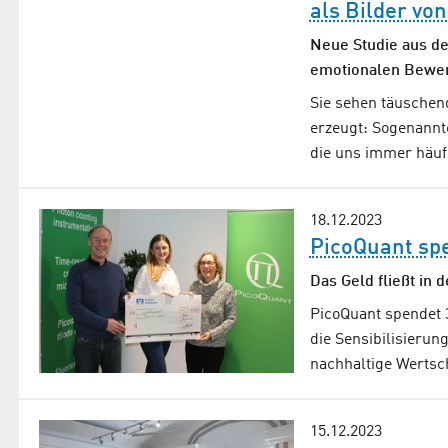
als Bilder vo
Neue Studie aus d
emotionalen Bewer
Sie sehen täuschend
erzeugt: Sogenannte
die uns immer häuf
18.12.2023
PicoQuant sp
Das Geld fließt in 
PicoQuant spendet 3
die Sensibilisierun
nachhaltige Wertsc
15.12.2023