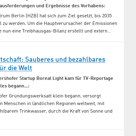
rausforderungen und Ergebnisse des Vorhabens:
um Berlin (HZB) hat sich zum Ziel gesetzt, bis 2035
l zu werden. Um die Hauptverursacher der Emissionen
e nun eine Treibhausgas-Bilanz erstellt und extern…
tschaft: Sauberes und bezahlbares
ür die Welt
rshofer Startup Boreal Light kam für TV-Reportage
les begann...:
ofer Gründungswerksatt klein begann, versorgt
en Menschen in ländlichen Regionen weltweit, mit
lbarem Trinkwasser, durch die Kraft von Sonne und