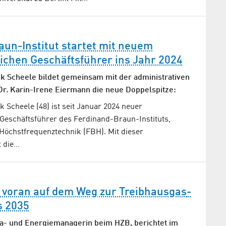
un-Institut startet mit neuem
ichen Geschäftsführer ins Jahr 2024
ick Scheele bildet gemeinsam mit der administrativen
Dr. Karin-Irene Eiermann die neue Doppelspitze:
ck Scheele (48) ist seit Januar 2024 neuer
 Geschäftsführer des Ferdinand-Braun-Instituts,
r Höchstfrequenztechnik (FBH). Mit dieser
t die…
 voran auf dem Weg zur Treibhaus­gas­
s 2035
a- und Energiemanagerin beim HZB, berichtet im