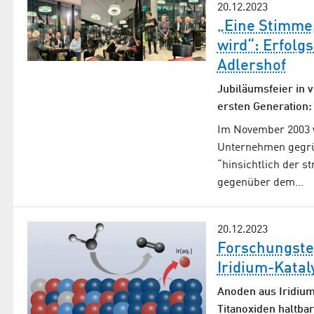
20.12.2023
„Eine Stimme,
wird“: Erfolg
Adlershof
Jubiläumsfeier in 
ersten Generation:
Im November 2003 w
Unternehmen gegrün
“hinsichtlich der s
gegenüber dem…
20.12.2023
Forschungstea
Iridium-Katal
Anoden aus Iridiu
Titanoxiden haltba