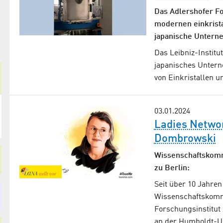
Das Adlershofer Fo
modernen einkrista
japanische Untern
Das Leibniz-Institu
japanisches Untern
von Einkristallen u
03.01.2024
Ladies Networ
Dombrowski
Wissenschaftskomm
zu Berlin:
Seit über 10 Jahren
Wissenschaftskomm
Forschungsinstitu
an der Humboldt-Uni