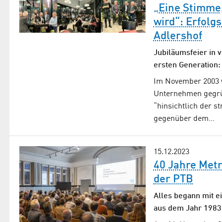
„Eine Stimme,
wird“: Erfolg
Adlershof
Jubiläumsfeier in 
ersten Generation:
Im November 2003 w
Unternehmen gegrün
“hinsichtlich der s
gegenüber dem…
15.12.2023
40 Jahre Metr
der PTB
Alles begann mit e
aus dem Jahr 1983