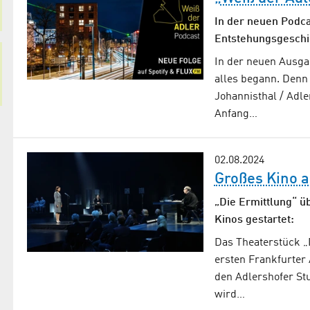
In der neuen Podca
Entstehungsgeschic
In der neuen Ausga
alles begann. Den
Johannisthal / Adle
Anfang…
02.08.2024
Großes Kino a
„Die Ermittlung“ ü
Kinos gestartet:
Das Theaterstück „D
ersten Frankfurter 
den Adlershofer St
wird…