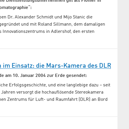
e Diensleistungs­unternehmen gilt als Pionier in
omatographie“:
ben Dr. Alexander Schmidt und Mijo Stanic die
egründet und mit Roland Sillmann, dem damaligen
s Innovationszentrums in Adlershof, den ersten
n im Einsatz: die Mars-Kamera des DLR
de am 10. Januar 2004 zur Erde gesendet:
he Erfolgsgeschichte, und eine langlebige dazu – seit
 Jahren versorgt die hochauflösende Stereokamera
en Zentrums für Luft- und Raumfahrt (DLR) an Bord