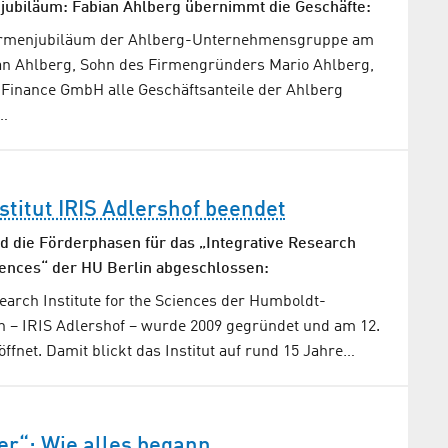
jubiläum: Fabian Ahlberg übernimmt die Geschäfte:
irmenjubiläum der Ahlberg-Unternehmensgruppe am
ian Ahlberg, Sohn des Firmengründers Mario Ahlberg,
 Finance GmbH alle Geschäftsanteile der Ahlberg
…
titut IRIS Adlershof beendet
d die Förderphasen für das „Inte­grative Research
ciences“ der HU Berlin abgeschlossen:
earch Institute for the Sciences der Humboldt-
in – IRIS Adlershof – wurde 2009 gegründet und am 12.
eröffnet. Damit blickt das Institut auf rund 15 Jahre…
er“: Wie alles begann…