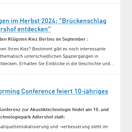
en im Herbst 2024: "Brückenschlag
ershof entdecken"
den Klügsten Kiez Berlins im September :
nen Ihren Kiez? Bestimmt gibt es noch interessante
r thematisch unterschiedlichen Spaziergängen in
tdecken. Erhalten Sie Einblicke in die Geschichte und…
rming Conference feiert 10-jähriges
 Konferenz zur Akustiktechnologie findet am 10. und
echnologiepark Adlershof statt:
hallquellenlokalisierung und -verbesserung steht im