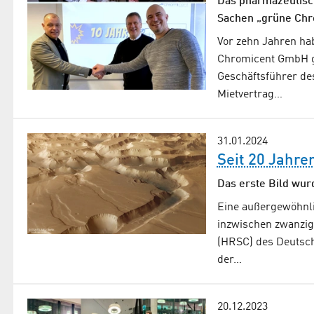
Das pharmazeutisch
Sachen „grüne Chr
Vor zehn Jahren ha
Chromicent GmbH g
Geschäftsführer de
Mietvertrag…
31.01.2024
Seit 20 Jahre
Das erste Bild wur
Eine außergewöhnlic
inzwischen zwanzig
(HRSC) des Deutsch
der…
20.12.2023