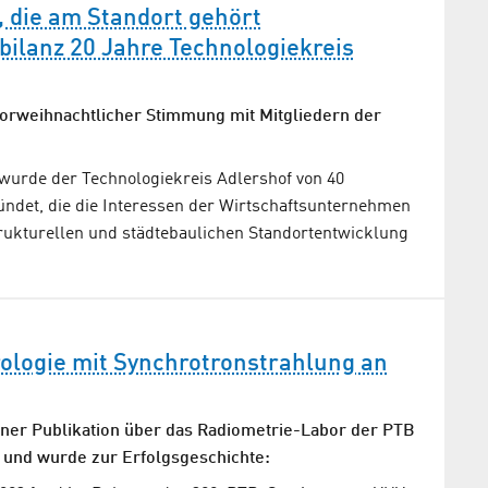
 die am Standort gehört
sbilanz 20 Jahre Technologiekreis
vorweihnachtlicher Stimmung mit Mitgliedern der
urde der Technologiekreis Adlershof von 40
det, die die Interessen der Wirtschaftsunternehmen
trukturellen und städtebaulichen Standortentwicklung
ologie mit Synchrotronstrahlung an
iner Publikation über das Radiometrie-Labor der PTB
 und wurde zur Erfolgsgeschichte: